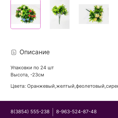
Описание
Упаковки по 24 шт
Высота, -23см
Цвета: Оранжевый,желтый,феолетовый,сире
8(3854) 555-238
8-963-524-87-48