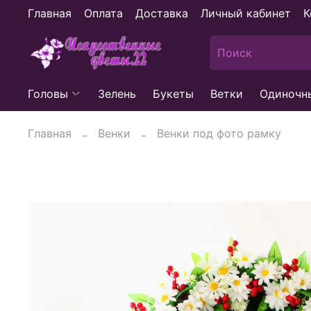
Главная
Оплата
Доставка
Личный кабинет
К
Головы
Зелень
Букеты
Ветки
Одиночн
Главная
Венки
Венки под фото рамку