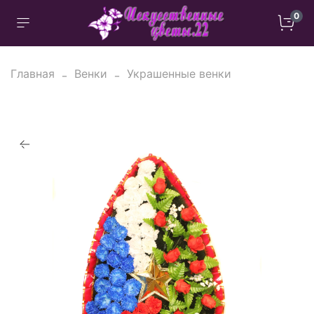
0
Главная
Венки
Украшенные венки