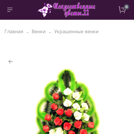
0
Главная
Венки
Украшенные венки