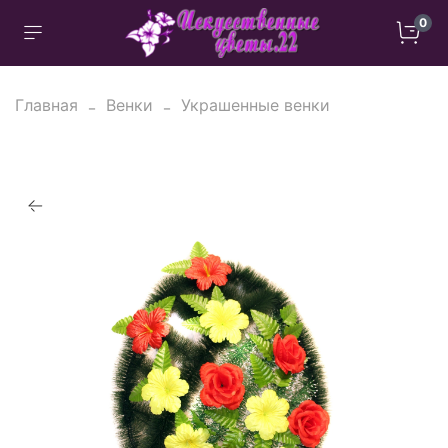
0
Главная
Венки
Украшенные венки