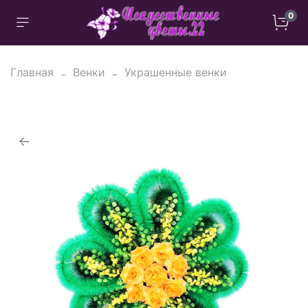
0
Главная
Венки
Украшенные венки