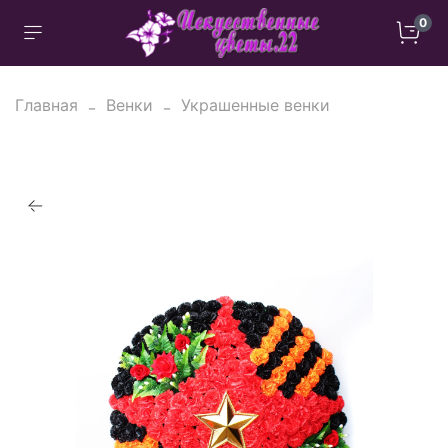
0
Главная
Венки
Украшенные венки