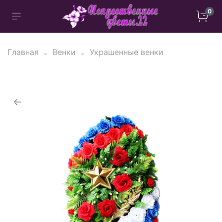
0
Главная
Венки
Украшенные венки