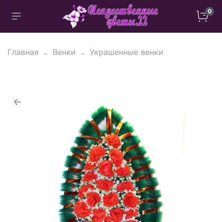
0
Главная
Венки
Украшенные венки