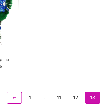
едняя
уб
1
11
12
13
…