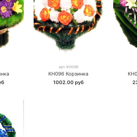
арт.
КН096
инка
КН096 Корзинка
КН0
уб
1002.00 руб
2