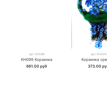
арт.
КН099
арт.
КН005
КН099 Корзинка
Корзинка ср
661.00 руб
373.00 р