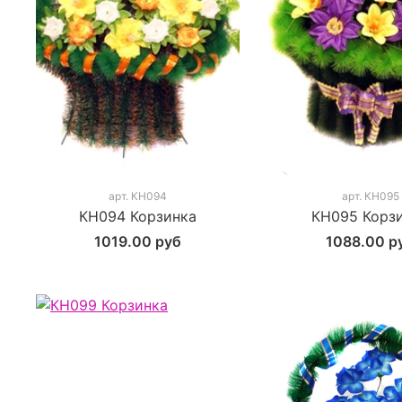
арт.
КН094
арт.
КН095
КН094 Корзинка
КН095 Корз
1019.00 руб
1088.00 р