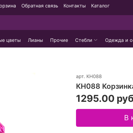
орзина
Обратная связь
Контакты
Каталог
ые цветы
Лианы
Прочие
Стебли
Одежда и о
арт.
КН088
КН088 Корзинк
1295.00 ру
В 