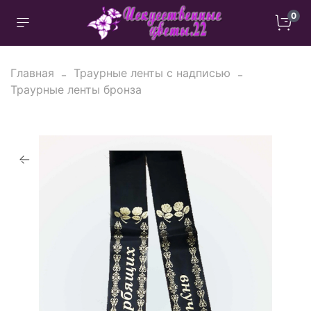
0
Главная
Траурные ленты с надписью
Траурные ленты бронза