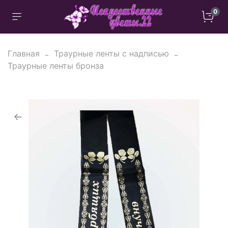
0
Главная
Траурные ленты с надписью
Траурные ленты бронза