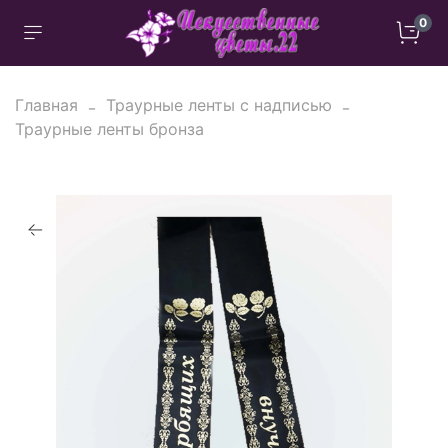
0
Главная
Траурные ленты с надписью
Траурные ленты бронза