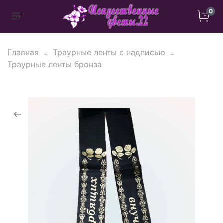
0
Главная
Траурные ленты с надписью
Траурные ленты бронза