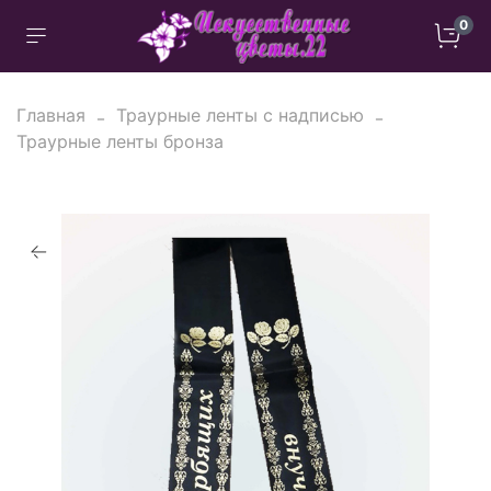
0
Главная
Траурные ленты с надписью
Траурные ленты бронза