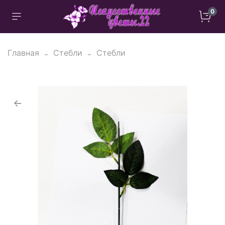
0
Главная
Стебли
Стебли