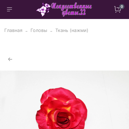
0
Главная
Головы
Ткань (нажми)