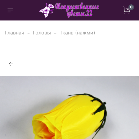
0
Главная
Головы
Ткань (нажми)