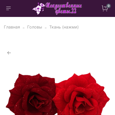
0
Главная
Головы
Ткань (нажми)