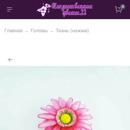
0
Главная
Головы
Ткань (нажми)