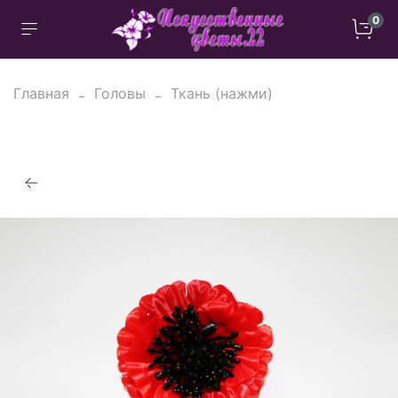
0
Главная
Головы
Ткань (нажми)