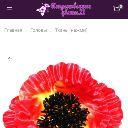
0
Главная
Головы
Ткань (нажми)