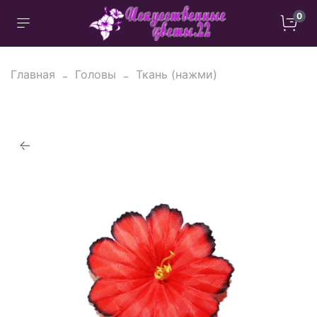
0
Главная
Головы
Ткань (нажми)