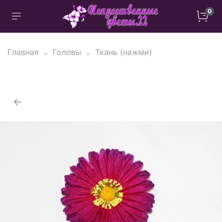
0
Главная
Головы
Ткань (нажми)