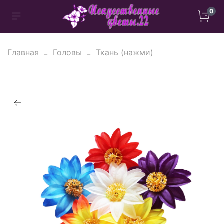
0
Главная
Головы
Ткань (нажми)