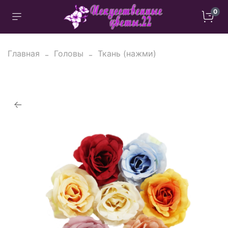
0
Главная
Головы
Ткань (нажми)