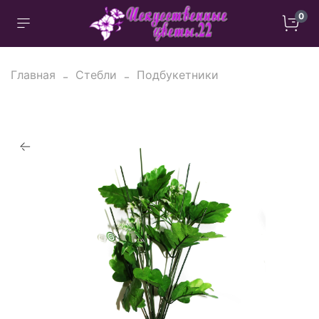
0
Главная
Стебли
Подбукетники