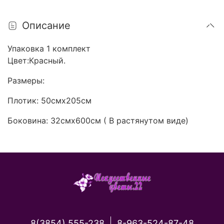
Описание
Упаковка 1 комплект
Цвет:Красный.
Размеры:
Плотик: 50смх205см
Боковина: 32смх600см ( В растянутом виде)
8(3854) 555-238
8-963-524-87-48