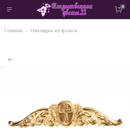
0
Главная
Накладки из фольги