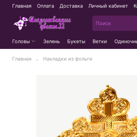
Главная
Оплата
Доставка
Личный кабинет
К
Головы
Зелень
Букеты
Ветки
Одиночн
Главная
Накладки из фольги