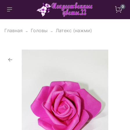
0
Главная
Головы
Латекс (нажми)