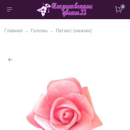
0
Главная
Головы
Латекс (нажми)