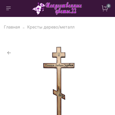
0
Главная
Кресты дерево/металл