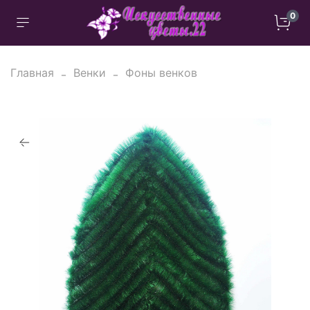
0
Главная
Венки
Фоны венков