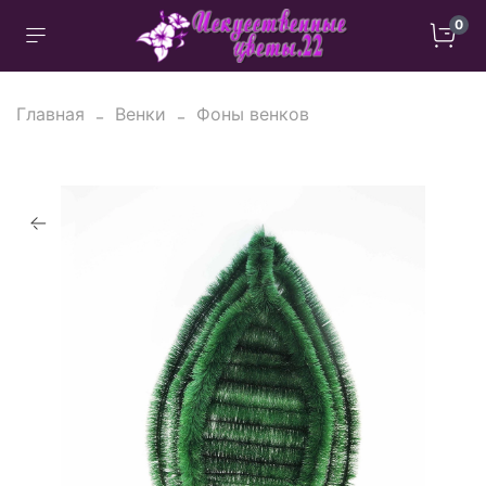
0
Главная
Венки
Фоны венков