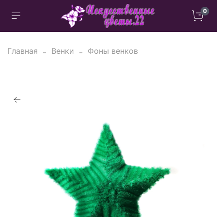
0
Главная
Венки
Фоны венков