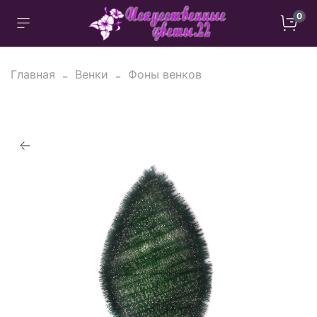
0
Главная
Венки
Фоны венков