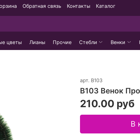
орзина
Обратная связь
Контакты
Каталог
ые цветы
Лианы
Прочие
Стебли
Венки
арт.
В103
В103 Венок Пр
210.00 руб
В 