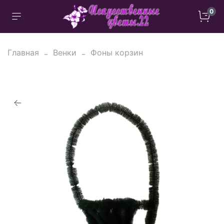
0
Главная
Венки
Фоны корзин