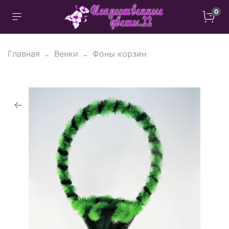
0
Главная
Венки
Фоны корзин