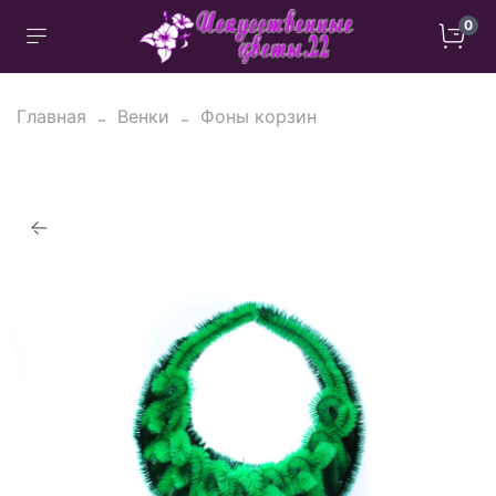
0
Главная
Венки
Фоны корзин