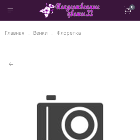
0
Главная
Венки
Флоретка